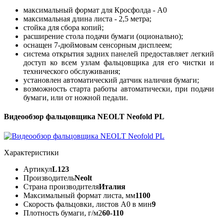
максимальный формат для Кросфолда - А0
максимальная длина листа - 2,5 метра;
стойка для сбора копий;
расширение стола подачи бумаги (оционально);
оснащен 7-дюймовым сенсорным дисплеем;
система открытия задних панелей предоставляет легкий
доступ ко всем узлам фальцовщика для его чистки и
технического обслуживания;
установлен автоматический датчик наличия бумаги;
возможность старта работы автоматически, при подачи
бумаги, или от ножной педали.
Видеообзор фальцовщика NEOLT Neofold PL
Характеристики
Артикул
L123
Производитель
Neolt
Страна производителя
Италия
Максимальный формат листа, мм
1100
Скорость фальцовки, листов А0 в мин
9
Плотность бумаги, г/м2
60-110