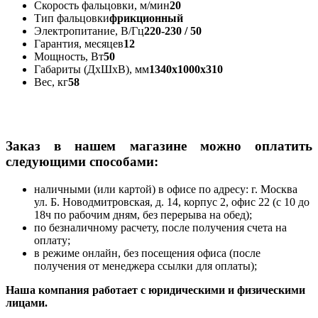
Скорость фальцовки, м/мин
20
Тип фальцовки
фрикционный
Электропитание, В/Гц
220-230 / 50
Гарантия, месяцев
12
Мощность, Вт
50
Габариты (ДхШхВ), мм
1340x1000x310
Вес, кг
58
Заказ в нашем магазине можно оплатить
следующими способами:
наличными (или картой) в офисе по адресу: г. Москва
ул. Б. Новодмитровская, д. 14, корпус 2, офис 22 (с 10 до
18ч по рабочим дням, без перерыва на обед);
по безналичному расчету, после получения счета на
оплату;
в режиме онлайн, без посещения офиса (после
получения от менеджера ссылки для оплаты);
Наша компания работает с юридическими и физическими
лицами.