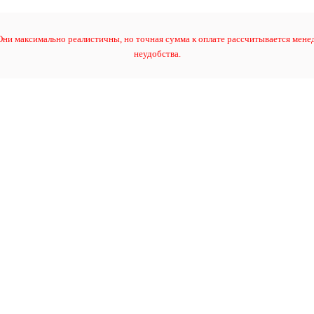
ни максимально реалистичны, но точная сумма к оплате рассчитывается менед
неудобства.