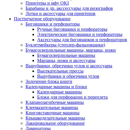
Принтеры и мфу OKI
Барабаны и др. акссессуары для ризографов
Лотки и аксессуары для принтеров
Постпечатное оборудование
Биговщики и перфораторы
Ручные биговщики и перфораторы
Электрические биговщики и перфораторы
Аксессуары для биговщиков и перфораторов
Буклетмейкеры (степлер-фальцовщики)
Бумагосверлильные машины, марзаны, ножи
Бумагосверлильные машины
Марзаны, ножи и аксессуары
Вырубщики, обрезчики углов и аксессуары
Высекательные прессы
Вырубщики и обрезчики углов
Золочение блока книги
Календарные машины и блоки
Календарные машины
Блоки для перфорации и переплета
Клапанозагибочные машины
Клеемазательные машины
Книговставочные машины
Крышкоделательные машины
Лакировальное оборудование
Ламинаторы