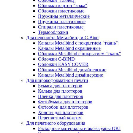
Обложки "глянец"
Обложки картон "кожа"
Обложки пластиковые
Пружины металлические
Пружины пластиковые
Спирали пластиковые
Термообложки
Для переплёта Металбинд и C-Bind
Каналы Metalbind с покрытием "ткань"
Каналы Metalbind окрашенные
Обложки Metalbind с покрытием "ткань"
Обложки C-BIND
Обложки EASY COVER
Обложки Metalbind дизайнерские
Каналы Metalbind дизайнерские
Для широкоформатной печати
Бумага для плоттеров
Калька для плоттеров
Пленка для плоттеров
Фотобумага для плоттеров
Фотообои для плоттеров
Холсты для плоттеров
Переплетный кожзам
Для печатного оборудования
Расходные материалы и аксессуары OKI