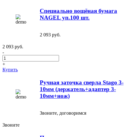
Специально вощёная бумага
NAGEL уп.100 шт.
2 093 руб.
2 093 руб.
-
+
Купить
Ручная заточка сверла Stago 3-
10мм (держатель+адаптер 3-
10мм+нож)
Звоните, договоримся
Звоните