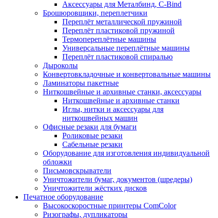
Аксессуары для Металбинд, C-Bind
Брошюровщики, переплетчики
Переплёт металлической пружиной
Переплёт пластиковой пружиной
Термопереплётные машины
Универсальные переплётные машины
Переплёт пластиковой спиралью
Дыроколы
Конвертовкладочные и конвертовальные машины
Ламинаторы пакетные
Ниткошвейные и архивные станки, аксессуары
Ниткошвейные и архивные станки
Иглы, нитки и аксессуары для
ниткошвейных машин
Офисные резаки для бумаги
Роликовые резаки
Сабельные резаки
Оборудование для изготовления индивидуальной
обложки
Письмовскрыватели
Уничтожители бумаг, документов (шредеры)
Уничтожители жёстких дисков
Печатное оборудование
Высокоскоростные принтеры ComColor
Ризографы, дупликаторы