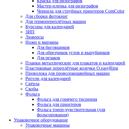
Краска для ризографов
Мастер-пленка для ризографов
Чернила для струйных принтеров ComColor
Для сборки фотокниг
Для термопереплётных машин
Курсоры для календарей
ЗИП
Люверсы
Ножи и марзаны
Для биговщиков
Для обрезчиков углов и вырубщиков
Для резаков
Планки металлические для плакатов и календарей
Пластиковые переплётные колечки O.easyRing
Проволока для проволокошвейных машин
Ригели для календарей
Свёрла
Скобы
Фольга
Фольга для горячего тиснения
Фольга для принтеров
Фольга тонер-чувствительная (для
фольгирования)
Упаковочное оборудование
Упаковочные машины