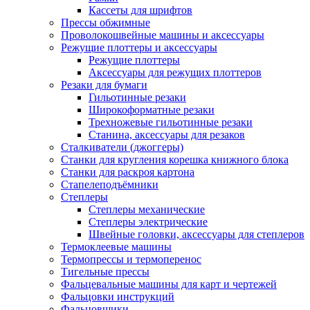
Кассеты для шрифтов
Прессы обжимные
Проволокошвейные машины и аксессуары
Режущие плоттеры и аксессуары
Режущие плоттеры
Аксессуары для режущих плоттеров
Резаки для бумаги
Гильотинные резаки
Широкоформатные резаки
Трехножевые гильотинные резаки
Станина, аксессуары для резаков
Сталкиватели (джоггеры)
Станки для кругления корешка книжного блока
Станки для раскроя картона
Стапелеподъёмники
Степлеры
Степлеры механические
Степлеры электрические
Швейные головки, аксессуары для степлеров
Термоклеевые машины
Термопрессы и термоперенос
Тигельные прессы
Фальцевальные машины для карт и чертежей
Фальцовки инструкций
Фальцовщики