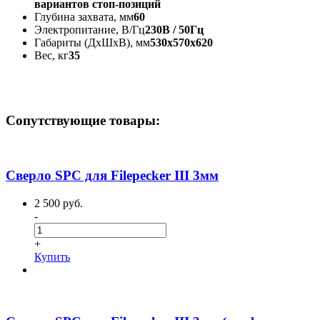
вариантов стоп-позиций
Глубина захвата, мм
60
Электропитание, В/Гц
230В / 50Гц
Габариты (ДхШхВ), мм
530x570x620
Вес, кг
35
Сопутствующие товары:
Сверло SPC для Filepecker III 3мм
2 500 руб.
-
+
Купить