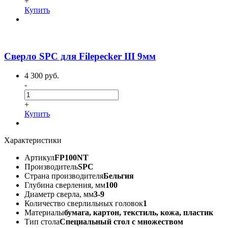
+
Купить
Сверло SPC для Filepecker III 9мм
4 300 руб.
-
+
Купить
Характеристики
Артикул
FP100NT
Производитель
SPC
Страна производителя
Бельгия
Глубина сверления, мм
100
Диаметр сверла, мм
3-9
Количество сверлильных головок
1
Материалы
бумага, картон, текстиль, кожа, пластик
Тип стола
Специальный стол с множеством