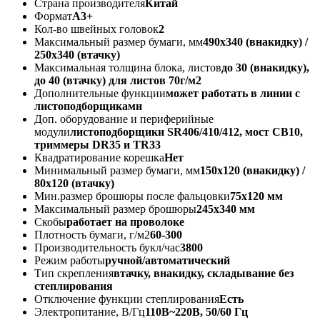
Страна производителя
Китай
Формат
А3+
Кол-во швейных головок
2
Максимальный размер бумаги, мм
490x340 (внакидку) /
250x340 (втачку)
Максимальная толщина блока, листов
до 30 (внакидку),
до 40 (втачку) для листов 70г/м2
Дополнительные функции
может работать в линии с
листоподборщиками
Доп. оборудование и периферийные
модули
листоподборщики SR406/410/412, мост CB10,
триммеры DR35 и TR33
Квадратирование корешка
Нет
Минимальный размер бумаги, мм
150x120 (внакидку) /
80x120 (втачку)
Мин.размер брошюры после фальцовки
75х120 мм
Максимальный размер брошюры
245x340 мм
Скобы
работает на проволоке
Плотность бумаги, г/м2
60-300
Производительность букл/час
3800
Режим работы
ручной/автоматический
Тип скрепления
втачку, внакидку, складывание без
степлирования
Отключение функции степлирования
Есть
Электропитание, В/Гц
110В~220В, 50/60 Гц