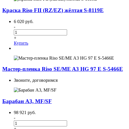
Краска Riso FII (RZ/EZ) жёлтая S-8119E
6 020 руб.
-
+
Купить
Мастер-пленка Riso SE/ME A3 HG 97 E S-5466E
Звоните, договоримся
Барабан А3, MF/SF
98 921 руб.
-
+