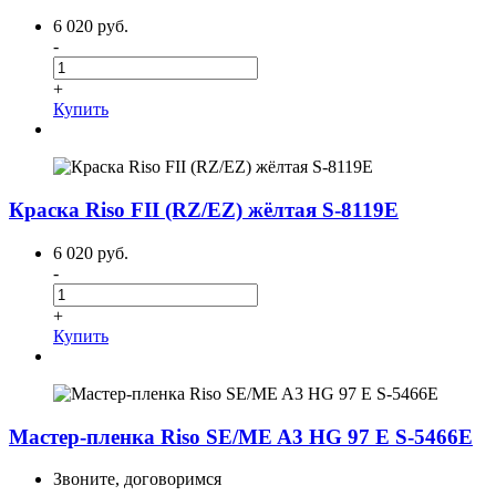
6 020 руб.
-
+
Купить
Краска Riso FII (RZ/EZ) жёлтая S-8119E
6 020 руб.
-
+
Купить
Мастер-пленка Riso SE/ME A3 HG 97 E S-5466E
Звоните, договоримся