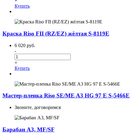
+
Купить
Краска Riso FII (RZ/EZ) жёлтая S-8119E
6 020 руб.
-
+
Купить
Мастер-пленка Riso SE/ME A3 HG 97 E S-5466E
Звоните, договоримся
Барабан А3, MF/SF