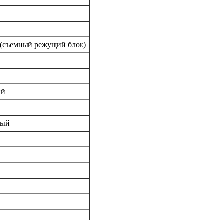
 (съемный режущий блок)
ий
ный