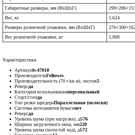
Габаритные размеры, мм (ВxШxГ)
299×286×15
Вес, кг
1,624
Размеры розничной упаковки, мм (ВxШxГ)
276×300×16
Вес розничной упаковки, кг
1,968
Характеристики
Артикул
fs-47010
Производитель
Fellowes
Производительность (70 г/кв м), листов
5
Реверс
да
Категория использования
персональный
Старт/стоп
да
Тип резки шредера
Параллельная (полоски)
Система антизамятия бумаги
нет
Реверс
да
Уровень шума (при нагрузке), дБ
76
Ширина загрузочного окна, мм
220
Уровень шума (холостой ход), дБ
72