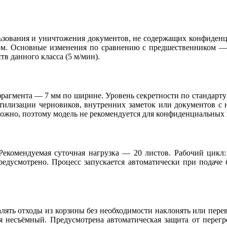
льзования и уничтожения документов, не содержащих конфиден
м. Основные изменения по сравнению с предшественником — 
в данного класса (5 м/мин).
фрагмента — 7 мм по ширине. Уровень секретности по стандарту
 утилизации черновиков, внутренних заметок или документов 
можно, поэтому модель не рекомендуется для конфиденциальных
. Рекомендуемая суточная нагрузка — 20 листов. Рабочий цикл
дусмотрено. Процесс запускается автоматически при подаче б
ять отходы из корзины без необходимости наклонять или перево
я несъёмный. Предусмотрена автоматическая защита от перегр