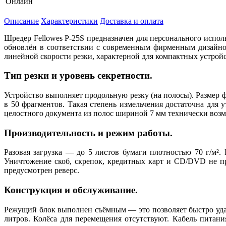
Онлайн
Описание
Характеристики
Доставка и оплата
Шредер Fellowes P-25S предназначен для персонального испо
обновлён в соответствии с современным фирменным дизайно
линейной скорости резки, характерной для компактных устройст
Тип резки и уровень секретности.
Устройство выполняет продольную резку (на полосы). Размер 
в 50 фрагментов. Такая степень измельчения достаточна для
целостного документа из полос шириной 7 мм технически воз
Производительность и режим работы.
Разовая загрузка — до 5 листов бумаги плотностью 70 г/м²
Уничтожение скоб, скрепок, кредитных карт и CD/DVD не пре
предусмотрен реверс.
Конструкция и обслуживание.
Режущий блок выполнен съёмным — это позволяет быстро удал
литров. Колёса для перемещения отсутствуют. Кабель питани