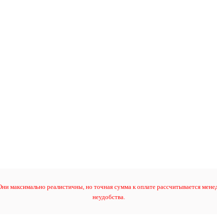
ни максимально реалистичны, но точная сумма к оплате рассчитывается менед
неудобства.