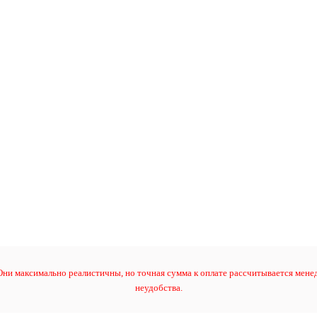
ни максимально реалистичны, но точная сумма к оплате рассчитывается менед
неудобства.