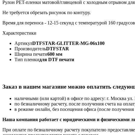
Рулон PET-пленки матовой/глянцевой с холодным отрывом для 
Не требуется обрезать рисунок по контуру.
Время для переноса - 12-15 секунд с температурой 160 градусо
Характеристики
Артикул
DTFSTAR-GLITTER-MG-06x100
Производитель
DTFSTAR
Ширина печати
600 мм
Тип пленки
для DTF печати
Заказ в нашем магазине можно оплатить следую
наличными (или картой) в офисе по адресу: г. Москва ул. 
по безналичному расчету, после получения счета на оплат
в режиме онлайн, без посещения офиса (после получения 
Наша компания работает с юридическими и физическими л
При оплате по безналичному расчету покупателю предоставляет