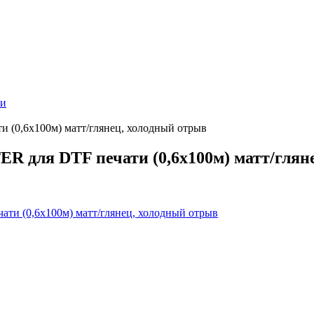
ти
(0,6х100м) матт/глянец, холодный отрыв
 для DTF печати (0,6х100м) матт/глян