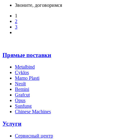
Звоните, договоримся
1
2
3
Прямые поставки
Metalbind
Cyklos
Mamo Plasti
Neolt
Bemini
Grafcut
Opus
Sunfung
Chinese Machines
Услуги
Сервисный центр