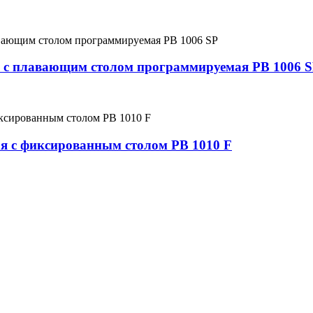
 с плавающим столом программируемая PB 1006 
я с фиксированным столом PB 1010 F