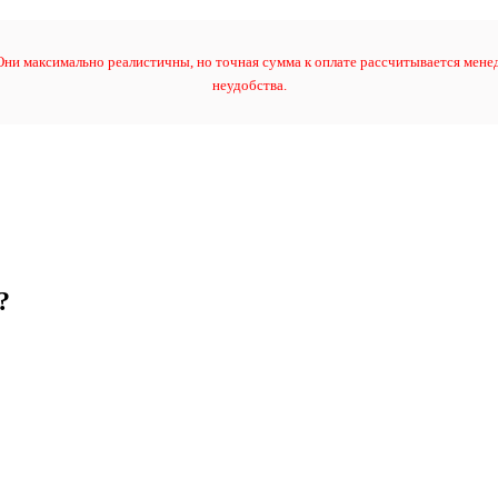
ни максимально реалистичны, но точная сумма к оплате рассчитывается менед
неудобства.
?