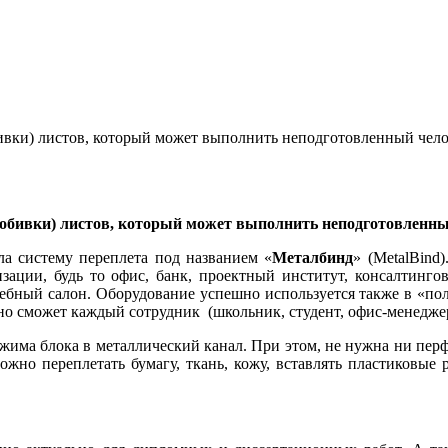
ивки) листов, который может выполнить неподготовленный челов
робивки) листов, который может выполнить неподготовленный
ла систему переплета под названием «
Металбинд
» (MetalBind
ии, будь то офис, банк, проектный институт, консалтинговая
дебный салон. Оборудование успешно используется также в «по
но сможет каждый сотрудник (школьник, студент, офис-менеджер
ажима блока в металлический канал. При этом, не нужна ни перф
ожно переплетать бумагу, ткань, кожу, вставлять пластиковые 