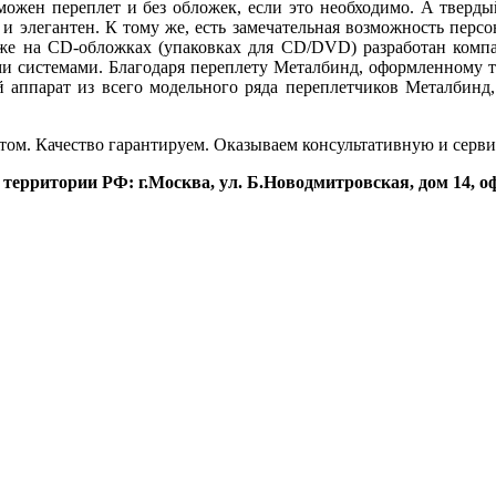
можен переплет и без обложек, если это необходимо. А тверд
 и элегантен. К тому же, есть замечательная возможность пер
акже на CD-обложках (упаковках для CD/DVD) разработан ком
и системами. Благодаря переплету Металбинд, оформленному т
 аппарат из всего модельного ряда переплетчиков Металбинд
ом. Качество гарантируем. Оказываем консультативную и серв
итории РФ: г.Москва, ул. Б.Новодмитровская, дом 14, офис 