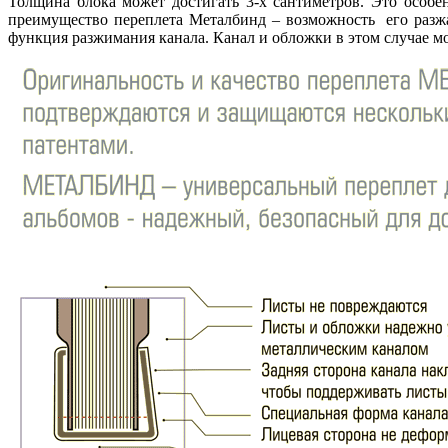
Толщина блока может достигать 3-х сантиметров. Это особ
преимущество переплета Металбинд – возможность его разжа
функция разжимания канала. Канал и обложки в этом случае м