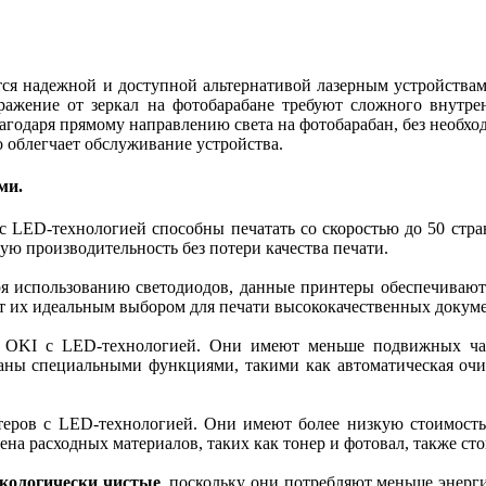
я надежной и доступной альтернативой лазерным устройствам 
тражение от зеркал на фотобарабане требуют сложного внутр
агодаря прямому направлению света на фотобарабан, без необхо
о облегчает обслуживание устройства.
ми.
с LED-технологией способны печатать со скоростью до 50 стра
ю производительность без потери качества печати.
ря использованию светодиодов, данные принтеры обеспечивают
ет их идеальным выбором для печати высококачественных докум
 OKI с LED-технологией. Они имеют меньше подвижных част
аны специальными функциями, такими как автоматическая очи
ров с LED-технологией. Они имеют более низкую стоимость 
на расходных материалов, таких как тонер и фотовал, также сто
экологически чистые
, поскольку они потребляют меньше энерг