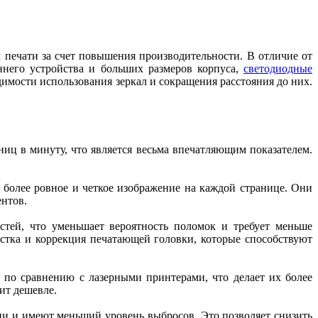
печати за счет повышения производительности. В отличие от
еннего устройства и больших размеров корпуса,
светодиодные
димости использования зеркал и сокращения расстояния до них.
ниц в минуту, что является весьма впечатляющим показателем.
 более ровное и четкое изображение на каждой странице. Они
ентов.
ей, что уменьшает вероятность поломок и требует меньше
стка и коррекция печатающей головки, которые способствуют
по сравнению с лазерными принтерами, что делает их более
ит дешевле.
ии и имеют меньший уровень выбросов. Это позволяет снизить