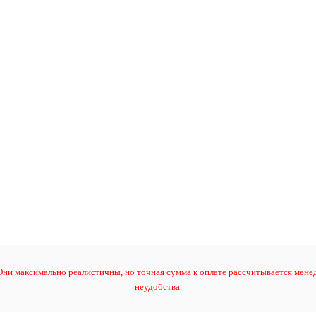
ни максимально реалистичны, но точная сумма к оплате рассчитывается менед
неудобства.