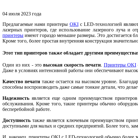
04 июля 2023 года
Предлагаемые нами принтеры
OKI
с LED-технологией являютс
лазерных принтеров, где использование лазерного луча и о
принтеры
имеют гораздо меньшие размеры. Это достигается бл
Кроме того, более простая внутренняя конструкция значительн
Этот тип принтеров также обладает другими преимущества
Один из них - это
высокая скорость печати
.
Принтеры OKI
Даже в условиях интенсивной работы они обеспечивают высоку
Качество печати
также остается на высоком уровне. Благода
способны воспроизводить даже самые тонкие детали, что дела
Надежность
является еще одним преимуществом принтеров
обслуживания. Кроме того, такие принтеры обычно оборудов
бесперебойной работе.
Доступность
также является ключевым преимуществом принте
доступными для малых и средних предприятий. Более того, заме
И, наконец, принтеры OKI с LED-технологией обычно более